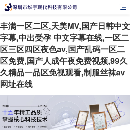
丰满一区二区,天美MV,国产日韩中文
字幕,中出受孕 中文字幕在线,一区二
区三区四区夜色av,国产乱码一区二
区免费,国产人成午夜免费视频,99久
久精品一品区免视观看,制服丝袜av
网址在线