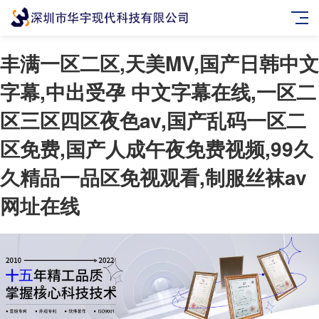
丰满一区二区,天美MV,国产日韩中文
字幕,中出受孕 中文字幕在线,一区二
区三区四区夜色av,国产乱码一区二
区免费,国产人成午夜免费视频,99久
久精品一品区免视观看,制服丝袜av
网址在线