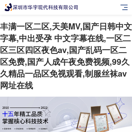
丰满一区二区,天美MV,国产日韩中文
字幕,中出受孕 中文字幕在线,一区二
区三区四区夜色av,国产乱码一区二
区免费,国产人成午夜免费视频,99久
久精品一品区免视观看,制服丝袜av
网址在线