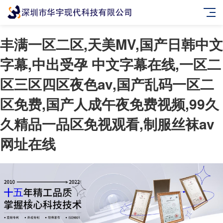
丰满一区二区,天美MV,国产日韩中文
字幕,中出受孕 中文字幕在线,一区二
区三区四区夜色av,国产乱码一区二
区免费,国产人成午夜免费视频,99久
久精品一品区免视观看,制服丝袜av
网址在线