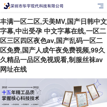
丰满一区二区,天美MV,国产日韩中文
字幕,中出受孕 中文字幕在线,一区二
区三区四区夜色av,国产乱码一区二
区免费,国产人成午夜免费视频,99久
久精品一品区免视观看,制服丝袜av
网址在线